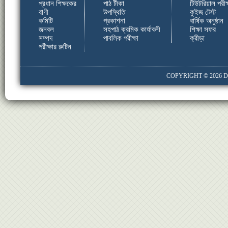
প্রধান শিক্ষকের
পাঠ টীকা
টিউটরিয়াল পরীক্
বাণী
উপস্থিতি
কুইজ টেস্ট
কমিটি
প্রকাশনা
বার্ষিক অনুষ্ঠান
জনবল
সহপাঠ ক্রমিক কার্যাবলী
শিক্ষা সফর
সম্পদ
পাবলিক পরীক্ষা
ক্রীড়া
পরীক্ষার রুটিন
COPYRIGHT © 2026
D