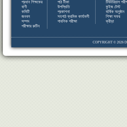
প্রধান শিক্ষকের
পাঠ টীকা
টিউটরিয়াল পরীক্
বাণী
উপস্থিতি
কুইজ টেস্ট
কমিটি
প্রকাশনা
বার্ষিক অনুষ্ঠান
জনবল
সহপাঠ ক্রমিক কার্যাবলী
শিক্ষা সফর
সম্পদ
পাবলিক পরীক্ষা
ক্রীড়া
পরীক্ষার রুটিন
COPYRIGHT © 2026
D