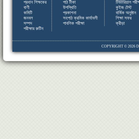
প্রধান শিক্ষকের
পাঠ টীকা
টিউটরিয়াল পরীক্
বাণী
উপস্থিতি
কুইজ টেস্ট
কমিটি
প্রকাশনা
বার্ষিক অনুষ্ঠান
জনবল
সহপাঠ ক্রমিক কার্যাবলী
শিক্ষা সফর
সম্পদ
পাবলিক পরীক্ষা
ক্রীড়া
পরীক্ষার রুটিন
COPYRIGHT © 2026
D